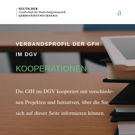
VERBANDSPROFIL DER GFH
IM DGV
KO­OPE­RA­TIO­NEN
Die GfH im DGV ko­ope­riert mit ver­schie­de­
nen Pro­jek­ten und In­itia­ti­ven, über die Sie
sich auf dieser Seite in­for­mie­ren können.