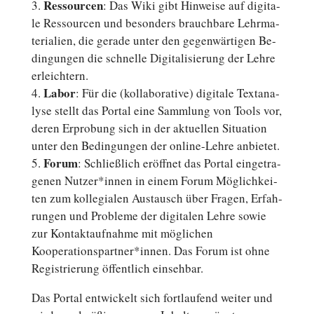
Res­sour­cen
: Das Wiki gibt Hin­wei­se auf di­gi­ta­
le Res­sour­cen und be­son­ders brauch­ba­re Lehr­ma­
te­ria­li­en, die gerade unter den ge­gen­wär­ti­gen Be­
din­gun­gen die schnel­le Di­gi­ta­li­sie­rung der Lehre
erleichtern.
Labor
: Für die (kol­la­bo­ra­ti­ve) di­gi­ta­le Text­ana­
ly­se stellt das Portal eine Samm­lung von Tools vor,
deren Er­pro­bung sich in der ak­tu­el­len Si­tua­ti­on
unter den Be­din­gun­gen der online-Lehre anbietet.
Forum
: Schließ­lich er­öff­net das Portal ein­ge­tra­
ge­nen Nutzer*innen in einem Forum Mög­lich­kei­
ten zum kol­le­gia­len Aus­tausch über Fragen, Er­fah­
run­gen und Pro­ble­me der di­gi­ta­len Lehre sowie
zur Kon­takt­auf­nah­me mit mög­li­chen
Kooperationspartner*innen. Das Forum ist ohne
Re­gis­trie­rung öf­fent­lich einsehbar.
Das Portal ent­wi­ckelt sich fort­lau­fend weiter und