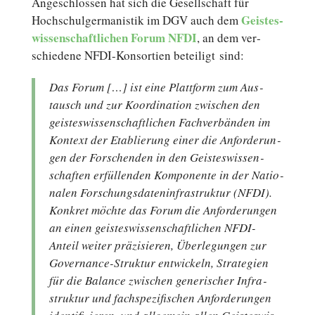
An­ge­schlos­sen hat sich die Gesellschaft für
Geis­tes­
Hochschulgermanistik im DGV auch dem
wis­sen­schaft­li­chen
Forum NFDI
, an dem ver­
schie­de­ne NFDI-Konsortien be­tei­ligt sind:
Das Forum […] ist eine Platt­form zum Aus­
tausch und zur Ko­or­di­na­ti­on zwi­schen den
geis­tes­wis­sen­schaft­li­chen Fach­ver­bän­den im
Kontext der Eta­blie­rung einer die An­for­de­run­
gen der For­schen­den in den Geis­tes­wis­sen­
schaf­ten er­fül­len­den Kom­po­nen­te in der Na­tio­
na­len For­schungs­da­ten­in­fra­struk­tur (NFDI).
Konkret möchte das Forum die An­for­de­run­gen
an einen geis­tes­wis­sen­schaft­li­chen NFDI-
Anteil weiter prä­zi­sie­ren, Über­le­gun­gen zur
Governance-Struktur ent­wi­ckeln, Stra­te­gien
für die Balance zwi­schen ge­ne­ri­scher In­fra­
struk­tur und fach­spe­zi­fi­schen An­for­de­run­gen