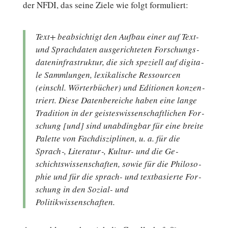
der NFDI, das seine Ziele wie folgt formuliert:
Text+ be­ab­sich­tigt den Aufbau einer auf Text-
und Sprach­da­ten aus­ge­rich­te­ten For­schungs­
da­ten­in­fra­struk­tur, die sich spe­zi­ell auf di­gi­ta­
le Samm­lun­gen, le­xi­ka­li­sche Res­sour­cen
(einschl. Wör­ter­bü­cher) und Edi­tio­nen kon­zen­
triert. Diese Da­ten­be­rei­che haben eine lange
Tra­di­ti­on in der geis­tes­wis­sen­schaft­li­chen For­
schung [und] sind un­ab­ding­bar für eine breite
Palette von Fach­dis­zi­pli­nen, u. a. für die
Sprach‑, Literatur‑, Kultur- und die Ge­
schichts­wis­sen­schaf­ten, sowie für die Phi­lo­so­
phie und für die sprach- und text­ba­sier­te For­
schung in den Sozial- und
Politikwissenschaften.