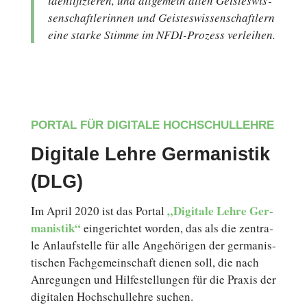
iden­ti­fi­zie­ren, und all­ge­mein allen Geis­tes­wis­
sen­schaft­le­rin­nen und Geis­tes­wis­sen­schaft­lern
eine starke Stimme im NFDI-Prozess verleihen.
PORTAL FÜR DIGITALE HOCHSCHULLEHRE
Digitale Lehre Germanistik
(DLG)
„Di­gi­ta­le Lehre
Ger­
Im April 2020 ist das Portal
ma­nis­tik“
ein­ge­rich­tet worden, das als die zen­tra­
le An­lauf­stel­le für alle An­ge­hö­ri­gen der ger­ma­nis­
ti­schen Fach­ge­mein­schaft dienen soll, die nach
An­re­gun­gen und Hil­fe­stel­lun­gen für die Praxis der
di­gi­ta­len Hoch­schul­leh­re suchen.