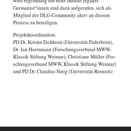
wird re­gel­mä­ßig um neue Inhalte ergänzt.
Germanist*innen sind dazu auf­ge­ru­fen, sich als
Mit­glied der DLG-Community aktiv an diesem
Prozess zu beteiligen.
Pro­jekt­ko­or­di­na­ti­on:
PD Dr. Kristin Eich­horn (Uni­ver­si­tät Pader­born),
Dr. Jan Horst­mann (For­schungs­ver­bund MWW,
Klassik Stif­tung Weimar), Chris­tia­ne Müller (For­
schungs­ver­bund MWW, Klassik Stif­tung Weimar)
und PD Dr. Clau­di­us Sittig (Uni­ver­si­tät Rostock)