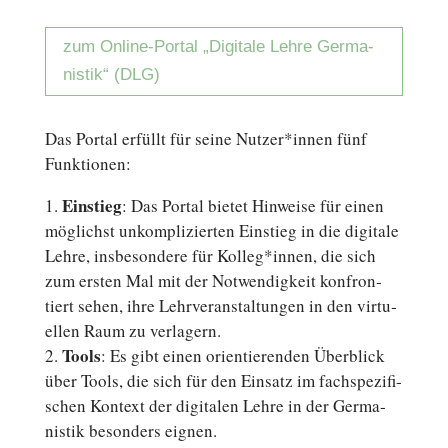
zum Online-Portal „Di­gi­ta­le Lehre Ger­ma­
nis­tik“ (DLG)
Das Portal erfüllt für seine Nutzer*innen fünf
Funktionen:
Ein­stieg
: Das Portal bietet Hin­wei­se für einen
mög­lichst un­kom­pli­zier­ten Ein­stieg in die di­gi­ta­le
Lehre, ins­be­son­de­re für Kolleg*innen, die sich
zum ersten Mal mit der Not­wen­dig­keit kon­fron­
tiert sehen, ihre Lehr­ver­an­stal­tun­gen in den vir­tu­
el­len Raum zu verlagern.
Tools
: Es gibt einen ori­en­tie­ren­den Über­blick
über Tools, die sich für den Einsatz im fach­spe­zi­fi­
schen Kontext der di­gi­ta­len Lehre in der Ger­ma­
nis­tik be­son­ders eignen.