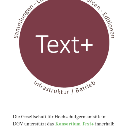
Die Gesellschaft für Hochschulgermanistik im
Kon­sor­ti­um
Text+
DGV un­ter­stützt das
in­ner­halb