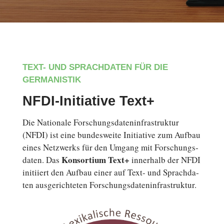
TEXT- UND SPRACHDATEN FÜR DIE
GERMANISTIK
NFDI-Initiative Text+
Die Na­tio­na­le For­schungs­da­ten­in­fra­struk­tur
(NFDI) ist eine bun­des­wei­te In­itia­ti­ve zum Aufbau
eines Netz­werks für den Umgang mit For­schungs­
Kon­sor­ti­um Text+
da­ten. Das
in­ner­halb der NFDI
in­iti­iert den Aufbau einer auf Text- und Sprach­da­
ten aus­ge­rich­te­ten Forschungsdateninfrastruktur.