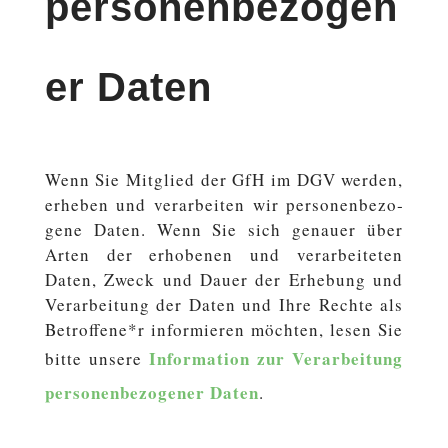
personenbezogen
er Daten
Wenn Sie Mit­glied der GfH im DGV werden,
erheben und ver­ar­bei­ten wir per­so­nen­be­zo­
ge­ne Daten. Wenn Sie sich genauer über
Arten der er­ho­be­nen und ver­ar­bei­te­ten
Daten, Zweck und Dauer der Er­he­bung und
Ver­ar­bei­tung der Daten und Ihre Rechte als
Betroffene*r in­for­mie­ren möchten, lesen Sie
In­for­ma­ti­on zur Ver­ar­bei­tung
bitte unsere
per­so­nen­be­zo­ge­ner Daten
.