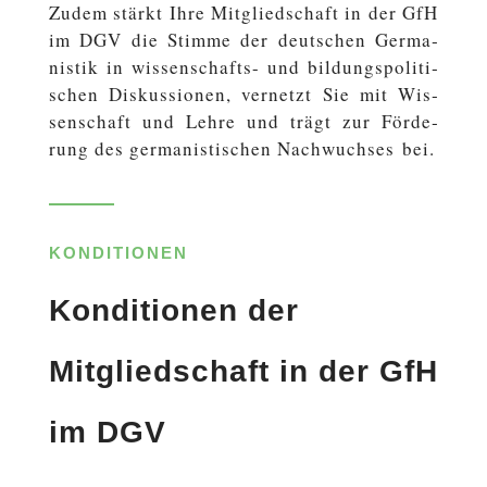
Zudem stärkt Ihre Mit­glied­schaft in der GfH
im DGV die Stimme der deutschen Ger­ma­
nis­tik in wissenschafts- und bil­dungs­po­li­ti­
schen Dis­kus­sio­nen, ver­netzt Sie mit Wis­
sen­schaft und Lehre und trägt zur För­de­
rung des ger­ma­nis­ti­schen Nach­wuch­ses bei.
KONDITIONEN
Konditionen der
Mitgliedschaft in der GfH
im DGV