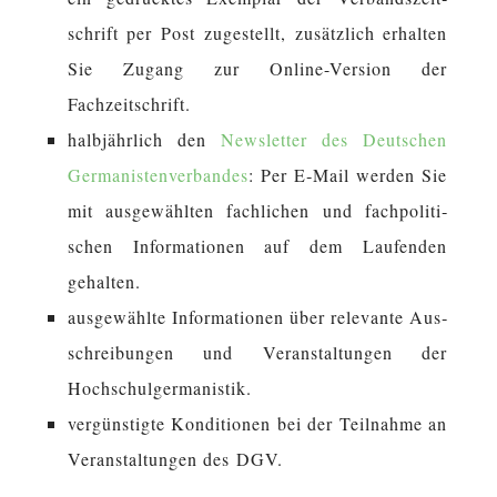
schrift per Post zu­ge­stellt, zu­sätz­lich er­hal­ten
Sie Zugang zur Online-Version der
Fachzeitschrift.
halb­jähr­lich den
News­let­ter des Deutschen
Germanistenverbandes
: Per E‑Mail werden Sie
mit aus­ge­wähl­ten fach­li­chen und fach­po­li­ti­
schen In­for­ma­tio­nen auf dem Lau­fen­den
gehalten.
aus­ge­wähl­te In­for­ma­tio­nen über re­le­van­te Aus­
schrei­bun­gen und Ver­an­stal­tun­gen der
Hochschulgermanistik.
ver­güns­tig­te Kon­di­tio­nen bei der Teil­nah­me an
Ver­an­stal­tun­gen des DGV.