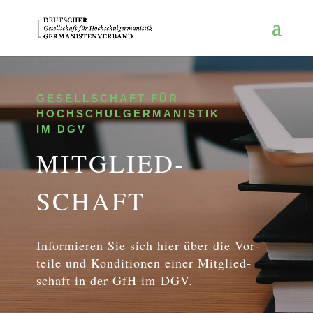
GESELLSCHAFT FÜR
HOCHSCHULGERMANISTIK
IM DGV
MIT­GLIED­
SCHAFT
In­for­mie­ren Sie sich hier über die Vor­
tei­le und Kon­di­tio­nen einer Mit­glied­
schaft in der GfH im DGV.