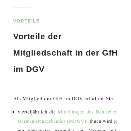
VORTEILE
Vorteile der
Mitgliedschaft in der GfH
im DGV
Als Mit­glied der GfH im DGV er­hal­ten Sie
vier­tel­jähr­lich die
Mit­tei­lun­gen des Deutschen
Germanistenverbandes (MDGV)
: Ihnen wird je
ein ge­druck­tes Ex­em­plar der Ver­bands­zeit­