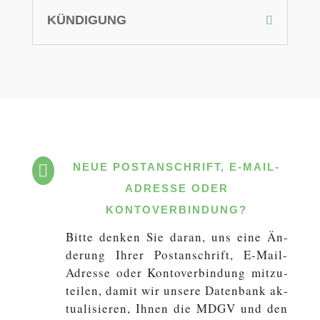
KÜNDIGUNG
NEUE POSTANSCHRIFT, E‑MAIL-

ADRESSE ODER
KONTOVERBINDUNG?
Bitte denken Sie daran, uns eine Än­
de­rung Ihrer Post­an­schrift, E‑Mail-
Adresse oder Kon­to­ver­bin­dung mit­zu­
tei­len, damit wir unsere Da­ten­bank ak­
tua­li­sie­ren, Ihnen die MDGV und den