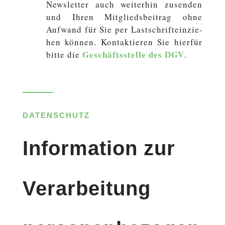
News­let­ter auch wei­ter­hin zu­sen­den
und Ihren Mit­glieds­bei­trag ohne
Aufwand für Sie per Last­schrift­ein­zie­
hen können. Kon­tak­tie­ren Sie hierfür
Ge­schäfts­stel­le des DGV
bitte die
.
DATENSCHUTZ
Information zur
Verarbeitung